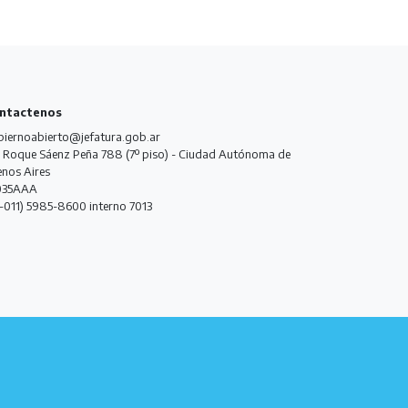
ntactenos
iernoabierto@jefatura.gob.ar
 Roque Sáenz Peña 788 (7º piso) - Ciudad Autónoma de
nos Aires
035AAA
-011) 5985-8600 interno 7013